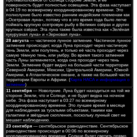
противоположной от Солнца стороне Земли, и её
поверхность будет полностью освещена. Эта фаза наступает
в 04:19 по всемирному координированному времени. Это
полнолуние было известно ранним индейским племенам как
«Осетровая луна», потому что в это время года было легче
поймать крупную осетровую рыбу в Великих озёрах и других
крупных озёрах. Эта луна также была известна как «Зелёная
кукурузная луна» и «Зерновая луна».
28 августа
— частичное лунное затмение. Частичное лунное
затмение происходит, когда Луна проходит через частичную
тень Земли, или полутень, и только её часть проходит через
самую тёмную тень, или умбру. Во время такого затмения
часть Луны затемняется, когда она проходит через тень
Земли. Затмение будет видно на большей части территории
Северной Америки, Мексики, Центральной Америки, Южной
Америки, в Атлантическом океане, а также на большей части
территории Европы и Африки. (
Карта НАСА и информация о
затмении
)
11 сентября
— Новолуние. Луна будет находиться на той же
стороне Земли, что и Солнце, и не будет видна на ночном
небе. Эта фаза наступает в 03:27 по всемирному
координированному времени. Это лучшее время в месяце
для наблюдения за тусклыми объектами, такими как
галактики и звёздные скопления, поскольку лунный свет не
мешает наблюдению.
23 сентября
— сентябрьское равноденствие. Сентябрьское
равноденствие происходит в 00:06 по всемирному
координированному времени. Солнце будет светить прямо