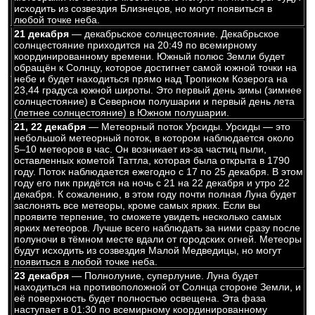
исходить из созвездия Близнецов, но могут появиться в
любой точке неба.
21 декабря
— декабрьское солнцестояние. Декабрьское
солнцестояние приходится на 20:49 по всемирному
координированному времени. Южный полюс Земли будет
обращён к Солнцу, которое достигнет самой южной точки на
небе и будет находиться прямо над Тропиком Козерога на
23,44 градуса южной широты. Это первый день зимы (зимнее
солнцестояние) в Северном полушарии и первый день лета
(летнее солнцестояние) в Южном полушарии.
21, 22 декабря
— Метеорный поток Урсиды. Урсиды — это
небольшой метеорный поток, в котором наблюдается около
5–10 метеоров в час. Он возникает из-за частиц пыли,
оставленных кометой Таттла, которая была открыта в 1790
году. Поток наблюдается ежегодно с 17 по 25 декабря. В этом
году его пик придётся на ночь с 21 на 22 декабря и утро 22
декабря. К сожалению, в этом году почти полная Луна будет
заслонять все метеоры, кроме самых ярких. Если вы
проявите терпение, то сможете увидеть несколько самых
ярких метеоров. Лучше всего наблюдать за ними сразу после
полуночи в тёмном месте вдали от городских огней. Метеоры
будут исходить из созвездия Малой Медведицы, но могут
появиться в любой точке неба.
23 декабря
— Полнолуние, суперлуние. Луна будет
находиться на противоположной от Солнца стороне Земли, и
её поверхность будет полностью освещена. Эта фаза
наступает в 01:30 по всемирному координированному