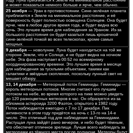
году. Луна приблизится к Земле на минимальное расстояние
и может показаться немного больше и ярче, чем обычно.
25 ноября
— Уран в противостоянии. Сине-зелёная планета
приблизится к Земле на минимальное расстояние, и её
поверхность будет полностью освещена Солнцем. Она будет
ярче, чем в любое другое время года, и будет видна всю
ночь. Это лучшее время для наблюдения за Ураном. Из-за
большого расстояния он будет казаться лишь крошечной
сине-зелёной точкой во всех телескопах, кроме самых
мощных.
9 декабря
— новолуние. Луна будет находиться на той же
стороне Земли, что и Солнце, и не будет видна на ночном
небе. Эта фаза наступает в 00:52 по всемирному
координированному времени. Это лучшее время в месяце
для наблюдения за тусклыми объектами, такими как
галактики и звёздные скопления, поскольку лунный свет не
мешает обзору.
13, 14 декабря
— Метеорный поток Геминиды. Геминиды —
король метеорных потоков. Многие считают его лучшим
потоком на небе, во время которого на пике можно увидеть
до 120 разноцветных метеоров в час. Он образуется из-за
обломков астероида 3200 Фаэтон, открытого в 1982 году.
Поток наблюдается ежегодно с 7 по 17 декабря. Пик
активности в этом году придётся на ночь с 13-го на 14-е
число. Это отличный год для наблюдения за Геминидами.
Растущая луна зайдёт рано вечером, и небо будет тёмным,
что обеспечит отличное зрелище. Лучше всего наблюдать за
метеорами из тёмного места после полуночи. Метеоры будут