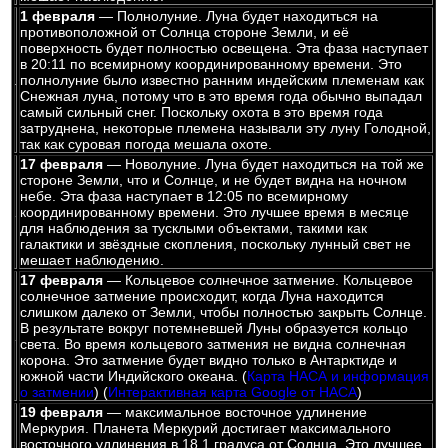
1 февраля
— Полнолуние. Луна будет находиться на
противоположной от Солнца стороне Земли, и её
поверхность будет полностью освещена. Эта фаза наступает
в 20:11 по всемирному координированному времени. Это
полнолуние было известно ранним индейским племенам как
Снежная луна, потому что в это время года обычно выпадал
самый сильный снег. Поскольку охота в это время года
затруднена, некоторые племена называли эту луну Голодной,
так как суровая погода мешала охоте.
17 февраля
— Новолуние. Луна будет находиться на той же
стороне Земли, что и Солнце, и не будет видна на ночном
небе. Эта фаза наступает в 12:05 по всемирному
координированному времени. Это лучшее время в месяце
для наблюдения за тусклыми объектами, такими как
галактики и звёздные скопления, поскольку лунный свет не
мешает наблюдению.
17 февраля
— Кольцевое солнечное затмение. Кольцевое
солнечное затмение происходит, когда Луна находится
слишком далеко от Земли, чтобы полностью закрыть Солнце.
В результате вокруг потемневшей Луны образуется кольцо
света. Во время кольцевого затмения не видна солнечная
корона. Это затмение будет видно только в Антарктиде и
южной части Индийского океана. (
Карта НАСА и информация
о затмении
) (
Интерактивная карта Google от НАСА
)
19 февраля
— максимальное восточное удлинение
Меркурия. Планета Меркурий достигает максимального
восточного удлинения в 18,1 градуса от Солнца. Это лучшее