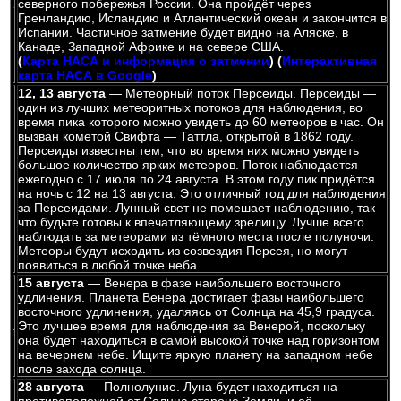
северного побережья России. Она пройдёт через
Гренландию, Исландию и Атлантический океан и закончится в
Испании. Частичное затмение будет видно на Аляске, в
Канаде, Западной Африке и на севере США.
(
Карта НАСА и информация о затмении
) (
Интерактивная
карта НАСА в Google
)
12, 13 августа
— Метеорный поток Персеиды. Персеиды —
один из лучших метеоритных потоков для наблюдения, во
время пика которого можно увидеть до 60 метеоров в час. Он
вызван кометой Свифта — Таттла, открытой в 1862 году.
Персеиды известны тем, что во время них можно увидеть
большое количество ярких метеоров. Поток наблюдается
ежегодно с 17 июля по 24 августа. В этом году пик придётся
на ночь с 12 на 13 августа. Это отличный год для наблюдения
за Персеидами. Лунный свет не помешает наблюдению, так
что будьте готовы к впечатляющему зрелищу. Лучше всего
наблюдать за метеорами из тёмного места после полуночи.
Метеоры будут исходить из созвездия Персея, но могут
появиться в любой точке неба.
15 августа
— Венера в фазе наибольшего восточного
удлинения. Планета Венера достигает фазы наибольшего
восточного удлинения, удаляясь от Солнца на 45,9 градуса.
Это лучшее время для наблюдения за Венерой, поскольку
она будет находиться в самой высокой точке над горизонтом
на вечернем небе. Ищите яркую планету на западном небе
после захода солнца.
28 августа
— Полнолуние. Луна будет находиться на