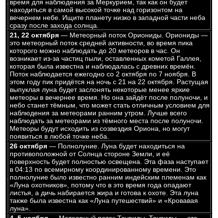
время для наблюдения за Меркурием, так как он будет
находиться в самой высокой точке над горизонтом на
вечернем небе. Ищите планету низко в западной части неба
сразу после захода солнца.
21, 22 октября
— Метеорный поток Ориониды. Ориониды —
это метеорный поток средней активности, во время пика
которого можно наблюдать до 20 метеоров в час. Он
возникает из-за частиц пыли, оставленных кометой Галлея,
которая была известна и наблюдалась с древних времён.
Поток наблюдается ежегодно со 2 октября по 7 ноября. В
этом году пик придётся на ночь с 21 на 22 октября. Растущая
выпуклая луна будет заслонять некоторые менее яркие
метеоры в вечернее время. Но она зайдёт после полуночи, и
небо станет тёмным, что может стать отличным условием для
наблюдения за метеорами ранним утром. Лучше всего
наблюдать за метеорами из тёмного места после полуночи.
Метеоры будут исходить из созвездия Ориона, но могут
появиться в любой точке неба.
26 октября
— Полнолуние. Луна будет находиться на
противоположной от Солнца стороне Земли, и её
поверхность будет полностью освещена. Эта фаза наступает
в 04:13 по всемирному координированному времени. Это
полнолуние было известно ранним индейским племенам как
«Луна охотников», потому что в это время года опадают
листья, а дичь набирается жира и готова к охоте. Эта луна
также была известна как «Луна путешествий» и «Кровавая
луна».