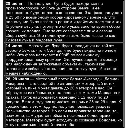
29 июня
— Полнолуние. Луна будет находиться на
противоположной от Солнца стороне Земли, и её
поверхность будет полностью освещена. Эта фаза наступает
в 23:58 по всемирному координированному времени. Это
полнолуние было известно ранним индейским племенам как
Клубничная луна, потому что оно указывало на время сбора
созревших плодов. Оно также совпадает с пиком сезона
сбора клубники. Это полнолуние также было известно как
Розовая луна и Медовая луна.
14 июля
— Новолуние. Луна будет находиться на той же
стороне Земли, что и Солнце, и не будет видна на ночном
небе. Эта фаза наступает в 09:45 по всемирному
координированному времени. Это лучшее время в месяце
для наблюдения за тусклыми объектами, такими как
галактики и звёздные скопления, поскольку лунный свет не
мешает наблюдению.
28, 29 июля
— Метеорный поток Дельта-Аквариды. Дельта-
Аквариды — это средний по активности метеорный поток,
который на пике может давать до 20 метеоров в час. Он
образуется из обломков, оставленных кометами Марсдена и
Крахта. Поток наблюдается ежегодно с 12 июля по 23
августа. В этом году пик придётся на ночь с 28 на 29 июля. К
сожалению, в этом году полнолуние помешает увидеть
большинство метеоров. Но если вы проявите терпение, то,
возможно, вам удастся поймать несколько более ярких
метеоров. Метеоры будут исходить из созвездия Водолея, но
могут появиться в любой точке неба.