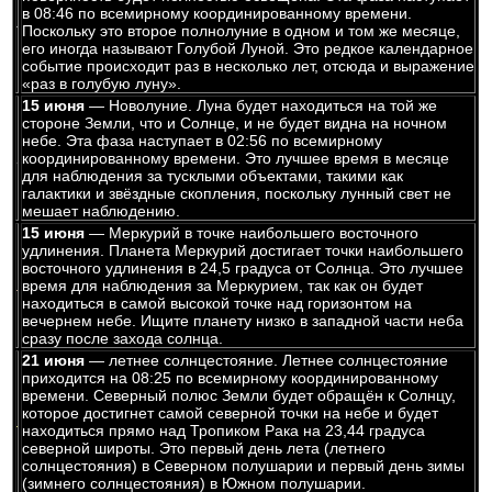
в 08:46 по всемирному координированному времени.
Поскольку это второе полнолуние в одном и том же месяце,
его иногда называют Голубой Луной. Это редкое календарное
событие происходит раз в несколько лет, отсюда и выражение
«раз в голубую луну».
15 июня
— Новолуние. Луна будет находиться на той же
стороне Земли, что и Солнце, и не будет видна на ночном
небе. Эта фаза наступает в 02:56 по всемирному
координированному времени. Это лучшее время в месяце
для наблюдения за тусклыми объектами, такими как
галактики и звёздные скопления, поскольку лунный свет не
мешает наблюдению.
15 июня
— Меркурий в точке наибольшего восточного
удлинения. Планета Меркурий достигает точки наибольшего
восточного удлинения в 24,5 градуса от Солнца. Это лучшее
время для наблюдения за Меркурием, так как он будет
находиться в самой высокой точке над горизонтом на
вечернем небе. Ищите планету низко в западной части неба
сразу после захода солнца.
21 июня
— летнее солнцестояние. Летнее солнцестояние
приходится на 08:25 по всемирному координированному
времени. Северный полюс Земли будет обращён к Солнцу,
которое достигнет самой северной точки на небе и будет
находиться прямо над Тропиком Рака на 23,44 градуса
северной широты. Это первый день лета (летнего
солнцестояния) в Северном полушарии и первый день зимы
(зимнего солнцестояния) в Южном полушарии.