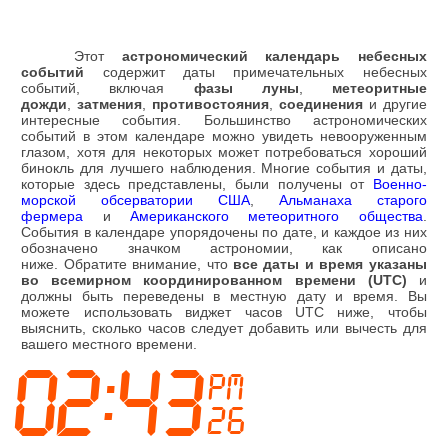
Этот
астрономический календарь небесных
событий
содержит даты примечательных небесных
событий, включая
фазы луны
,
метеоритные
дожди
,
затмения
,
противостояния
,
соединения
и другие
интересные события. Большинство астрономических
событий в этом календаре можно увидеть невооруженным
глазом, хотя для некоторых может потребоваться хороший
бинокль для лучшего наблюдения. Многие события и даты,
которые здесь представлены, были получены от
Военно-
морской обсерватории США
,
Альманаха старого
фермера
и
Американского метеоритного общества
.
События в календаре упорядочены по дате, и каждое из них
обозначено значком астрономии, как описано
ниже.
Обратите внимание, что
все даты и время указаны
во всемирном координированном времени (UTC)
и
должны быть переведены в местную дату и время.
Вы
можете использовать виджет часов UTC ниже, чтобы
выяснить, сколько часов следует добавить или вычесть для
вашего местного времени.