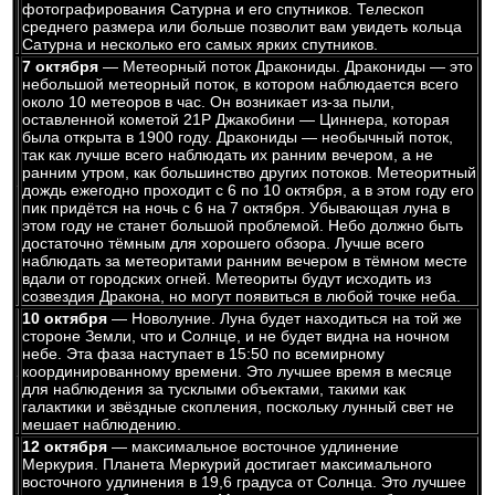
фотографирования Сатурна и его спутников. Телескоп
среднего размера или больше позволит вам увидеть кольца
Сатурна и несколько его самых ярких спутников.
7 октября
— Метеорный поток Дракониды. Дракониды — это
небольшой метеорный поток, в котором наблюдается всего
около 10 метеоров в час. Он возникает из-за пыли,
оставленной кометой 21P Джакобини — Циннера, которая
была открыта в 1900 году. Дракониды — необычный поток,
так как лучше всего наблюдать их ранним вечером, а не
ранним утром, как большинство других потоков. Метеоритный
дождь ежегодно проходит с 6 по 10 октября, а в этом году его
пик придётся на ночь с 6 на 7 октября. Убывающая луна в
этом году не станет большой проблемой. Небо должно быть
достаточно тёмным для хорошего обзора. Лучше всего
наблюдать за метеоритами ранним вечером в тёмном месте
вдали от городских огней. Метеориты будут исходить из
созвездия Дракона, но могут появиться в любой точке неба.
10 октября
— Новолуние. Луна будет находиться на той же
стороне Земли, что и Солнце, и не будет видна на ночном
небе. Эта фаза наступает в 15:50 по всемирному
координированному времени. Это лучшее время в месяце
для наблюдения за тусклыми объектами, такими как
галактики и звёздные скопления, поскольку лунный свет не
мешает наблюдению.
12 октября
— максимальное восточное удлинение
Меркурия. Планета Меркурий достигает максимального
восточного удлинения в 19,6 градуса от Солнца. Это лучшее