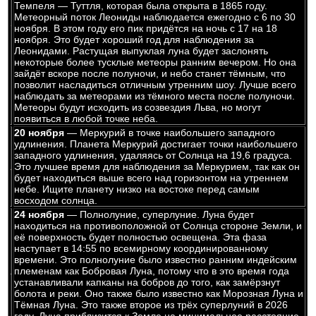
Темпеля — Туттля, которая была открыта в 1865 году.
Метеорный поток Леониды наблюдается ежегодно с 6 по 30
ноября. В этом году его пик придётся на ночь с 17 на 18
ноября. Это будет хороший год для наблюдения за
Леонидами. Растущая выпуклая луна будет заслонять
некоторые более тусклые метеоры ранним вечером. Но она
зайдёт вскоре после полуночи, и небо станет тёмным, что
позволит насладиться отличным утренним шоу. Лучше всего
наблюдать за метеорами из тёмного места после полуночи.
Метеоры будут исходить из созвездия Льва, но могут
появиться в любой точке неба.
20 ноября
— Меркурий в точке наибольшего западного
удлинения. Планета Меркурий достигает точки наибольшего
западного удлинения, удаляясь от Солнца на 19,6 градуса.
Это лучшее время для наблюдения за Меркурием, так как он
будет находиться выше всего над горизонтом на утреннем
небе. Ищите планету низко на востоке перед самым
восходом солнца.
24 ноября
— Полнолуние, суперлуние. Луна будет
находиться на противоположной от Солнца стороне Земли, и
её поверхность будет полностью освещена. Эта фаза
наступает в 14:55 по всемирному координированному
времени. Это полнолуние было известно ранним индейским
племенам как Бобровая Луна, потому что в это время года
устанавливали капканы на бобров до того, как замёрзнут
болота и реки. Оно также было известно как Морозная Луна и
Тёмная Луна. Это также второе из трёх суперлуний в 2026