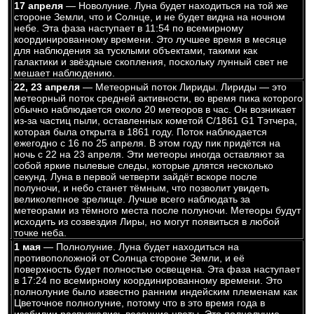
17 апреля
— Новолуние. Луна будет находиться на той же
стороне Земли, что и Солнце, и не будет видна на ночном
небе. Эта фаза наступает в 11:54 по всемирному
координированному времени. Это лучшее время в месяце
для наблюдения за тусклыми объектами, такими как
галактики и звёздные скопления, поскольку лунный свет не
мешает наблюдению.
22, 23 апреля
— Метеорный поток Лириды. Лириды — это
метеорный поток средней активности, во время пика которого
обычно наблюдается около 20 метеоров в час. Он возникает
из-за частиц пыли, оставленных кометой C/1861 G1 Тэтчера,
которая была открыта в 1861 году. Поток наблюдается
ежегодно с 16 по 25 апреля. В этом году пик придётся на
ночь с 22 на 23 апреля. Эти метеоры иногда оставляют за
собой яркие пылевые следы, которые длятся несколько
секунд. Луна в первой четверти зайдёт вскоре после
полуночи, и небо станет тёмным, что позволит увидеть
великолепное зрелище. Лучше всего наблюдать за
метеорами из тёмного места после полуночи. Метеоры будут
исходить из созвездия Лиры, но могут появиться в любой
точке неба.
1 мая
— Полнолуние. Луна будет находиться на
противоположной от Солнца стороне Земли, и её
поверхность будет полностью освещена. Эта фаза наступает
в 17:24 по всемирному координированному времени. Это
полнолуние было известно ранним индейским племенам как
Цветочное полнолуние, потому что в это время года в