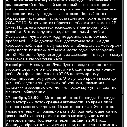
4, 5 ноября
— Метеорный поток Тауриды. Тауриды — это
долгоживущий небольшой метеорный поток, в котором
наблюдается всего 5–10 метеоров в час. Он необычен тем,
что состоит из двух отдельных потоков. Первый поток
образован частицами пыли, оставшимися после астероида
2004 TG10. Второй поток образован обломками кометы 2P
Энке. Поток наблюдается ежегодно с 7 сентября по 10
декабря. В этом году пик придётся на ночь 4 ноября.
Убывающая луна в этом году не должна стать большой
проблемой. Небо должно быть достаточно тёмным для
хорошего наблюдения. Лучше всего наблюдать за метеорами
сразу после полуночи в тёмном месте вдали от городских
огней. Метеоры будут исходить из созвездия Тельца, но могут
появиться в любой точке неба.
9 ноября
— Новолуние. Луна будет находиться на той же
стороне Земли, что и Солнце, и не будет видна на ночном
небе. Эта фаза наступает в 07:03 по всемирному
координированному времени. Это лучшее время в месяце
для наблюдения за тусклыми объектами, такими как
галактики и звёздные скопления, поскольку лунный свет не
мешает наблюдению.
17 ноября, 18:00
— Метеорный поток Леониды. Леониды —
это метеорный поток средней активности, во время пика
которого можно увидеть до 15 метеоров в час. Этот поток
уникален тем, что примерно раз в 33 года наблюдается его
циклонный пик, во время которого можно увидеть сотни
метеоров в час. Последний такой пик был в 2001 году.
Леониды образуются из частиц пыли, оставленных кометой