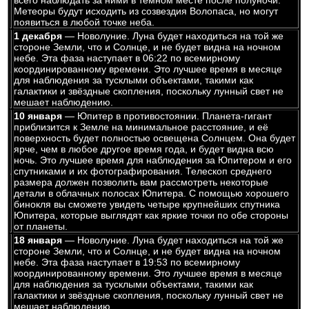
всего наблюдать за ними в тёмном месте после полуночи.
Метеоры будут исходить из созвездия Волопаса, но могут
появиться в любой точке неба.
1 декабря
— Новолуние. Луна будет находиться на той же
стороне Земли, что и Солнце, и не будет видна на ночном
небе. Эта фаза наступает в 06:22 по всемирному
координированному времени. Это лучшее время в месяце
для наблюдения за тусклыми объектами, такими как
галактики и звёздные скопления, поскольку лунный свет не
мешает наблюдению.
10 января
— Юпитер в противостоянии. Планета-гигант
приблизится к Земле на минимальное расстояние, и её
поверхность будет полностью освещена Солнцем. Она будет
ярче, чем в любое другое время года, и будет видна всю
ночь. Это лучшее время для наблюдения за Юпитером и его
спутниками и их фотографирования. Телескоп среднего
размера должен позволить вам рассмотреть некоторые
детали в облачных полосах Юпитера. С помощью хорошего
бинокля вы сможете увидеть четыре крупнейших спутника
Юпитера, которые выглядят как яркие точки по обе стороны
от планеты.
18 января
— Новолуние. Луна будет находиться на той же
стороне Земли, что и Солнце, и не будет видна на ночном
небе. Эта фаза наступает в 19:53 по всемирному
координированному времени. Это лучшее время в месяце
для наблюдения за тусклыми объектами, такими как
галактики и звёздные скопления, поскольку лунный свет не
мешает наблюдению.