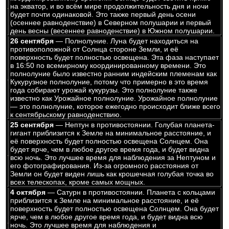
на экватор, и во всём мире продолжительность дня и ночи
будет почти одинаковой. Это также первый день осени
(осеннее равноденствие) в Северном полушарии и первый
день весны (весеннее равноденствие) в Южном полушарии.
26 сентября
— Полнолуние. Луна будет находиться на
противоположной от Солнца стороне Земли, и её
поверхность будет полностью освещена. Эта фаза наступает
в 16:50 по всемирному координированному времени. Это
полнолуние было известно ранним индейским племенам как
Кукурузное полнолуние, потому что примерно в это время
года собирают урожай кукурузы. Это полнолуние также
известно как Урожайное полнолуние. Урожайное полнолуние
— это полнолуние, которое ежегодно происходит ближе всего
к сентябрьскому равноденствию.
25 сентября
— Нептун в противостоянии. Голубая планета-
гигант приблизится к Земле на минимальное расстояние, и
её поверхность будет полностью освещена Солнцем. Она
будет ярче, чем в любое другое время года, и будет видна
всю ночь. Это лучшее время для наблюдения за Нептуном и
его фотографирования. Из-за огромного расстояния от
Земли он будет виден лишь как крошечная голубая точка во
всех телескопах, кроме самых мощных.
4 октября
— Сатурн в противостоянии. Планета с кольцами
приблизится к Земле на минимальное расстояние, и её
поверхность будет полностью освещена Солнцем. Она будет
ярче, чем в любое другое время года, и будет видна всю
ночь. Это лучшее время для наблюдения и