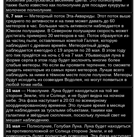
изобилии распускались весенние цветы. Это полнолуние
также было известно как полнолуние для посадки кукурузы и
молочное полнолуние.
6, 7 мая
— Метеорный поток Эта-Аквариды. Этот поток выше
среднего по активности и на пике может давать до 60
метеоров в час. Большая часть активности наблюдается в
Южном полушарии. В Северном полушарии скорость может
достигать примерно 30 метеоров в час. Поток образуется из-
за частиц пыли, оставленных кометой Галлея, которую
наблюдают с древних времён. Метеоритный дождь
наблюдается ежегодно с 19 апреля по 28 мая. В этом году
его пик придётся на ночь с 6 на 7 мая. Убывающая луна в
форме серпа в этом году будет заслонять многие более
слабые метеоры. Но если вы проявите терпение, то сможете
увидеть некоторые из самых ярких метеоров. Лучше всего
наблюдать за ними в тёмном месте после полуночи. Метеоры
будут исходить из созвездия Водолея, но могут появиться в
любой точке неба.
16 мая
— Новолуние. Луна будет находиться на той же
стороне Земли, что и Солнце, и не будет видна на ночном
небе. Эта фаза наступает в 20:03 по всемирному
координированному времени. Это лучшее время в месяце
для наблюдения за тусклыми объектами, такими как
галактики и звёздные скопления, поскольку лунный свет не
мешает наблюдению.
31 мая
— Полнолуние, Голубая Луна. Луна будет находиться
на противоположной от Солнца стороне Земли, и её
поверхность будет полностью освещена. Эта фаза наступает