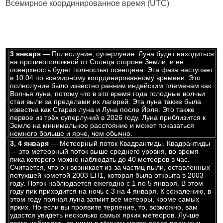
Всемирное координированное время (UTC)
3 января
— Полнолуние, суперлуние. Луна будет находиться
на противоположной от Солнца стороне Земли, и её
поверхность будет полностью освещена. Эта фаза наступает
в 10:04 по всемирному координированному времени. Это
полнолуние было известно ранним индейским племенам как
Волчья луна, потому что в это время года голодные волчьи
стаи выли за пределами их лагерей. Эта луна также была
известна как Старая луна и Луна после Йоля. Это также
первое из трёх суперлуний в 2026 году. Луна приблизится к
Земле на минимальное расстояние и может показаться
немного больше и ярче, чем обычно.
3, 4 января
— Метеорный поток Квадрантиды. Квадрантиды
— это метеорный поток выше среднего уровня, во время
пика которого можно наблюдать до 40 метеоров в час.
Считается, что он возникает из-за частиц пыли, оставленных
потухшей кометой 2003 EH1, которая была открыта в 2003
году. Поток наблюдается ежегодно с 1 по 5 января. В этом
году пик приходится на ночь с 3 на 4 января. К сожалению, в
этом году полная луна затмит все метеоры, кроме самых
ярких. Но если вы проявите терпение, то, возможно, вам
удастся увидеть несколько самых ярких метеоров. Лучше