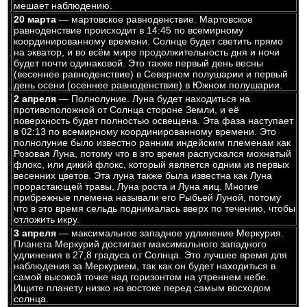
мешает наблюдению.
20 марта
— мартовское равноденствие. Мартовское
равноденствие происходит в 14:45 по всемирному
координированному времени. Солнце будет светить прямо
на экватор, и во всём мире продолжительность дня и ночи
будет почти одинаковой. Это также первый день весны
(весеннее равноденствие) в Северном полушарии и первый
день осени (осеннее равноденствие) в Южном полушарии.
2 апреля
— Полнолуние. Луна будет находиться на
противоположной от Солнца стороне Земли, и её
поверхность будет полностью освещена. Эта фаза наступает
в 02:13 по всемирному координированному времени. Это
полнолуние было известно ранним индейским племенам как
Розовая Луна, потому что в это время распускался мохнатый
флокс, или дикий флокс, который является одним из первых
весенних цветов. Эта луна также была известна как Луна
прорастающей травы, Луна роста и Луна яиц. Многие
прибрежные племена называли его Рыбьей Луной, потому
что в это время сельдь поднималась вверх по течению, чтобы
отложить икру.
3 апреля
— максимальное западное удлинение Меркурия.
Планета Меркурий достигает максимального западного
удлинения в 27,8 градуса от Солнца. Это лучшее время для
наблюдения за Меркурием, так как он будет находиться в
самой высокой точке над горизонтом на утреннем небе.
Ищите планету низко на востоке перед самым восходом
солнца.