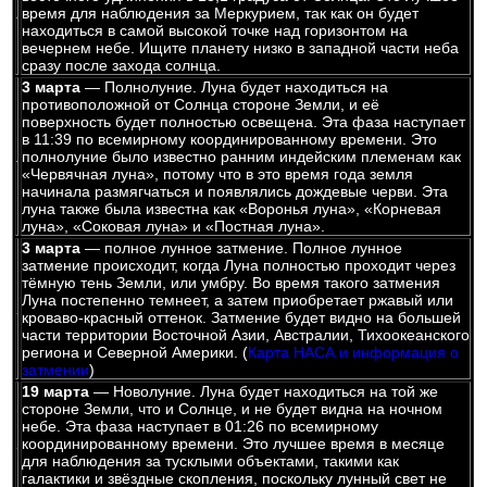
время для наблюдения за Меркурием, так как он будет
находиться в самой высокой точке над горизонтом на
вечернем небе. Ищите планету низко в западной части неба
сразу после захода солнца.
3 марта
— Полнолуние. Луна будет находиться на
противоположной от Солнца стороне Земли, и её
поверхность будет полностью освещена. Эта фаза наступает
в 11:39 по всемирному координированному времени. Это
полнолуние было известно ранним индейским племенам как
«Червячная луна», потому что в это время года земля
начинала размягчаться и появлялись дождевые черви. Эта
луна также была известна как «Воронья луна», «Корневая
луна», «Соковая луна» и «Постная луна».
3 марта
— полное лунное затмение. Полное лунное
затмение происходит, когда Луна полностью проходит через
тёмную тень Земли, или умбру. Во время такого затмения
Луна постепенно темнеет, а затем приобретает ржавый или
кроваво-красный оттенок. Затмение будет видно на большей
части территории Восточной Азии, Австралии, Тихоокеанского
региона и Северной Америки. (
Карта НАСА и информация о
затмении
)
19 марта
— Новолуние. Луна будет находиться на той же
стороне Земли, что и Солнце, и не будет видна на ночном
небе. Эта фаза наступает в 01:26 по всемирному
координированному времени. Это лучшее время в месяце
для наблюдения за тусклыми объектами, такими как
галактики и звёздные скопления, поскольку лунный свет не