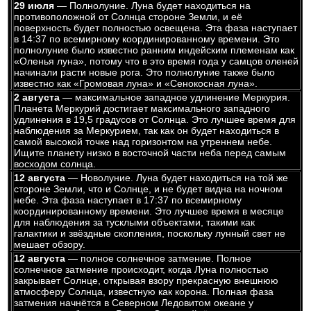
29 июля
— Полнолуние. Луна будет находиться на
противоположной от Солнца стороне Земли, и её
поверхность будет полностью освещена. Эта фаза наступает
в 14:37 по всемирному координированному времени. Это
полнолуние было известно ранним индейским племенам как
«Оленья луна», потому что в это время года у самцов оленей
начинали расти новые рога. Это полнолуние также было
известно как «Громовая луна» и «Сенокосная луна».
2 августа
— максимальное западное удлинение Меркурия.
Планета Меркурий достигает максимального западного
удлинения в 19,5 градусов от Солнца. Это лучшее время для
наблюдения за Меркурием, так как он будет находиться в
самой высокой точке над горизонтом на утреннем небе.
Ищите планету низко в восточной части неба перед самым
восходом солнца.
12 августа
— Новолуние. Луна будет находиться на той же
стороне Земли, что и Солнце, и не будет видна на ночном
небе. Эта фаза наступает в 17:37 по всемирному
координированному времени. Это лучшее время в месяце
для наблюдения за тусклыми объектами, такими как
галактики и звёздные скопления, поскольку лунный свет не
мешает обзору.
12 августа
— полное солнечное затмение. Полное
солнечное затмение происходит, когда Луна полностью
закрывает Солнце, открывая взору прекрасную внешнюю
атмосферу Солнца, известную как корона. Полная фаза
затмения начнётся в Северном Ледовитом океане у