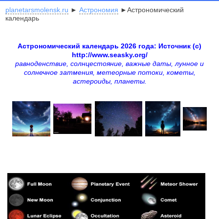
planetarsmolensk.ru
►
Астрономия
►Астрономический
календарь
Астрономический календарь 2026 года: Источник
(с)
http://www.seasky.org/
равноденствие, солнцестояние, важные даты, лунное и
солнечное затмения, метеорные потоки, кометы,
астероиды, планеты.