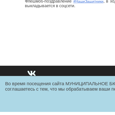
Флешмоб-поздравление
, в х
#НашиЗащитники
выкладывается в соцсети.
Во время посещения сайта МУНИЦИПАЛЬНОЕ
МБУК «Смоленский Планетарий» имени Ю.А. Гагарина © 20
соглашаетесь с тем, что мы обрабатываем ваши 
Администрация города Смоленска