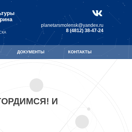
ьтуры
арина
planetarsmolensk@yandex.ru
8 (4812) 38-47-24
СКА
ДОКУМЕНТЫ
КОНТАКТЫ
ГОРДИМСЯ! И