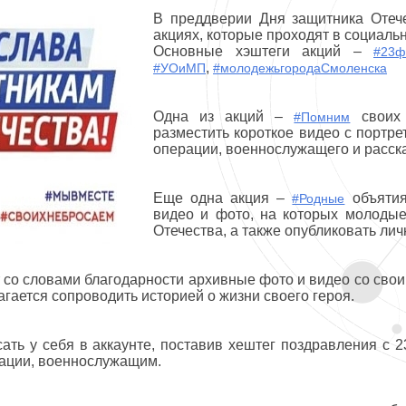
В преддверии Дня защитника Отеч
акциях, которые проходят в социальн
Основные хэштеги акций –
#23ф
,
#УОиМП
#молодежьгородаСмоленска
Одна из акций –
своих 
#Помним
разместить короткое видео с портре
операции, военнослужащего и расска
Еще одна акция –
объятия
#Родные
видео и фото, на которых молоды
Отечества, а также опубликовать лич
 со словами благодарности архивные фото и видео со свои
гается сопроводить историей о жизни своего героя.
ть у себя в аккаунте, поставив хештег поздравления с 
рации, военнослужащим.