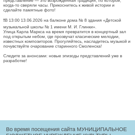
представление — это возрождённая традиция, по которой,
когда‑то сверяли часы. Прикоснитесь к живой истории и
сделайте памятные фото!
❗️В 13:00 13.06.2026 на балконе дома № 8 здания «Детской
музыкальной школы № 1 имени М. И. Глинки».
Улица Карла Маркса на время превратится в концертный зал
под открытым небом, где прозвучат класические мелодии,
известных композиторов. Прогуляйтесь, насладитесь музыкой и
почувствуйте очарование старинного Смоленска!
Следите за анонсами: новые эпизоды представлений уже в
разработке!
Во время посещения сайта МУНИЦИПАЛЬНОЕ