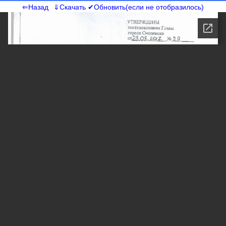
⇐Назад
⇓Скачать
✔Обновить(если не отобразилось)