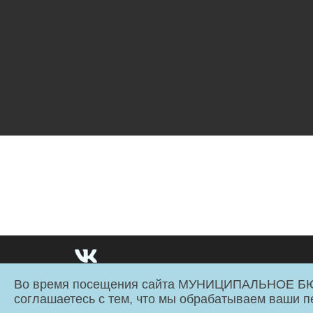
Во время посещения сайта МУНИЦИПАЛЬНОЕ
МБУК «Смоленский Планетарий» имени Ю.А. Гагарина © 20
соглашаетесь с тем, что мы обрабатываем ваши 
Администрация города Смоленска