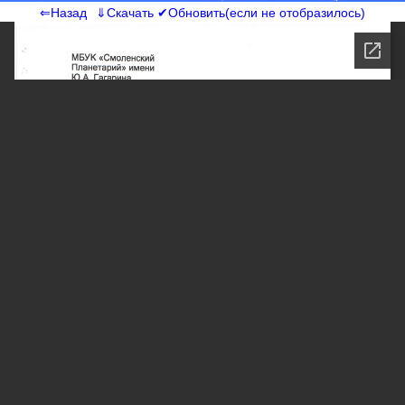
⇐Назад
⇓Скачать
✔Обновить(если не отобразилось)